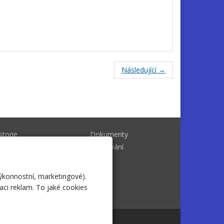
Následující →
storie
Dokumenty
rní zpravodaj
Biřmování
výkonnostní, marketingové).
aci reklam. To jaké cookies