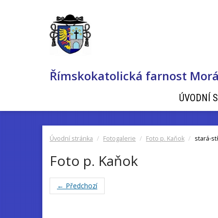
Římskokatolická farnost Morá
ÚVODNÍ 
Úvodní stránka
Fotogalerie
Foto p. Kaňok
stará-st
Foto p. Kaňok
← Předchozí