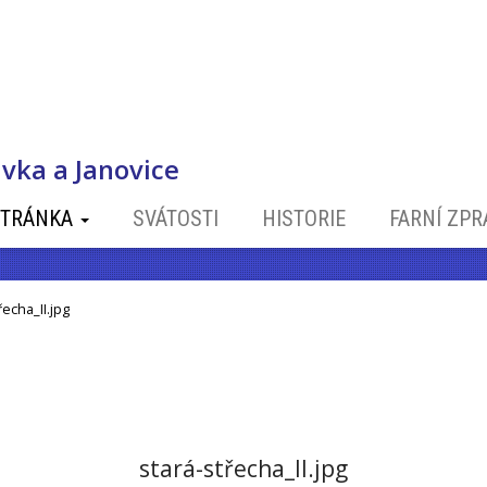
vka a Janovice
STRÁNKA
SVÁTOSTI
HISTORIE
FARNÍ ZP
řecha_II.jpg
stará-střecha_II.jpg