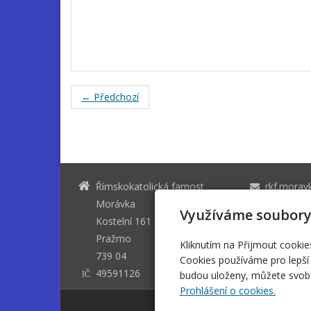
← Předchozí
Římskokatolická farnost
rkf.moravk
Morávka
+420 731 
Využíváme soubory
Kostelní 161
731 625 6
Pražmo
Kliknutím na Přijmout cookie
739 04
Cookies používáme pro lepší 
49591126
budou uloženy, můžete svobo
IČ
Prohlášení o cookies.