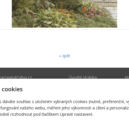
« zpět
a(zavináč)doo.cz
Úvodní stránka
Hi
677 568 +420
Svátosti
Fa
 cookies
81
s dáváte souhlas s uložením vybraných cookies (nutné, preferenční, 
fungování našeho webu, měření jeho výkonnosti a cílení a personaliz
dně rozhodnout pod tlačítkem Upravit nastavení.