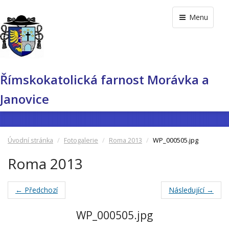
Menu
Římskokatolická farnost Morávka a
Janovice
Úvodní stránka
Fotogalerie
Roma 2013
WP_000505.jpg
Roma 2013
← Předchozí
Následující →
WP_000505.jpg