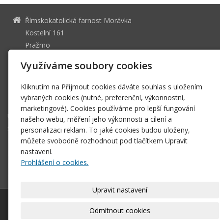
Římskokatolická farnost Morávka
Kostelní 161
Pražmo
739 04
Využíváme soubory cookies
49591126
IČ
Kliknutím na Přijmout cookies dáváte souhlas s uložením
rkf.moravka(zavináč)doo.cz
vybraných cookies (nutné, preferenční, výkonnostní,
+420 731 677 568 +420 731 625 681
marketingové). Cookies používáme pro lepší fungování
Úvodní stránka
našeho webu, měření jeho výkonnosti a cílení a
Svátosti
personalizaci reklam. To jaké cookies budou uloženy,
Historie
můžete svobodně rozhodnout pod tlačítkem Upravit
nastavení.
Farní zpravodaj
Prohlášení o cookies.
Dokumenty
Biřmování
Upravit nastavení
© 2026
Římskokatolická farnost Morávka
–
|
Mapa webu
Odmítnout cookies