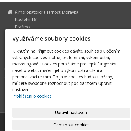
Římskokatolická farnost Morávka
Kostelní 161
Pražmo
739 04
Využíváme soubory cookies
49591126
IČ
Kliknutím na Přijmout cookies dáváte souhlas s uložením
rkf.moravka(zavináč)doo.cz
vybraných cookies (nutné, preferenční, výkonnostní,
+420 731 677 568 +420 731 625 681
marketingové). Cookies používáme pro lepší fungování
Úvodní stránka
našeho webu, měření jeho výkonnosti a cílení a
Svátosti
personalizaci reklam. To jaké cookies budou uloženy,
můžete svobodně rozhodnout pod tlačítkem Upravit
Historie
nastavení.
Farní zpravodaj
Prohlášení o cookies.
Dokumenty
Biřmování
Upravit nastavení
© 2026
Římskokatolická farnost Morávka
–
|
Mapa webu
Odmítnout cookies