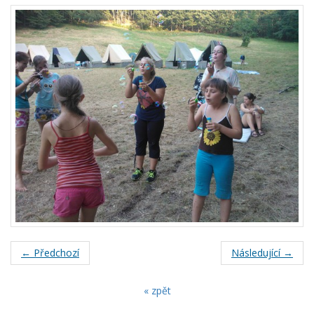
← Předchozí
Následující →
« zpět