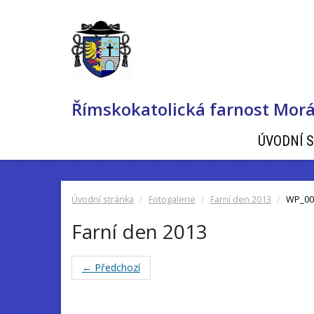
Římskokatolická farnost Morá
ÚVODNÍ 
Úvodní stránka
Fotogalerie
Farní den 2013
WP_00
Farní den 2013
← Předchozí