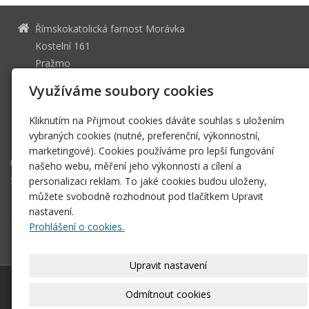
Římskokatolická farnost Morávka
Kostelní 161
Pražmo
739 04
Využíváme soubory cookies
49591126
IČ
Kliknutím na Přijmout cookies dáváte souhlas s uložením
rkf.moravka(zavináč)doo.cz
vybraných cookies (nutné, preferenční, výkonnostní,
+420 731 677 568 +420 731 625 681
marketingové). Cookies používáme pro lepší fungování
Úvodní stránka
našeho webu, měření jeho výkonnosti a cílení a
Svátosti
personalizaci reklam. To jaké cookies budou uloženy,
můžete svobodně rozhodnout pod tlačítkem Upravit
Historie
nastavení.
Farní zpravodaj
Prohlášení o cookies.
Dokumenty
Biřmování
Upravit nastavení
© 2026
Římskokatolická farnost Morávka
–
|
Mapa webu
Odmítnout cookies